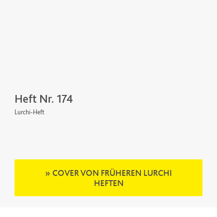
Heft Nr. 174
H
Lurchi-Heft
Lur
» COVER VON FRÜHEREN LURCHI
HEFTEN