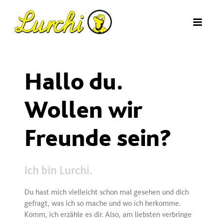
Zum
Inhalt
springen
Hallo du.
Wollen wir
Freunde sein?
Ich bin Lurchi.
Du hast mich vielleicht schon mal gesehen und dich
gefragt, was ich so mache und wo ich herkomme.
Komm, ich erzähle es dir. Also, am liebsten verbringe