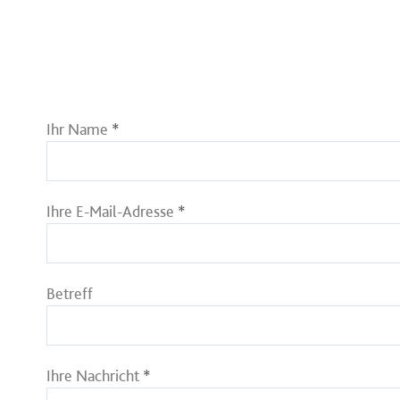
Ihr Name
Ihre E-Mail-Adresse
Bitte lasse dieses Feld leer.
Betreff
Ihre Nachricht