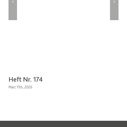
Heft Nr. 174
H
März 11th, 2026
Se