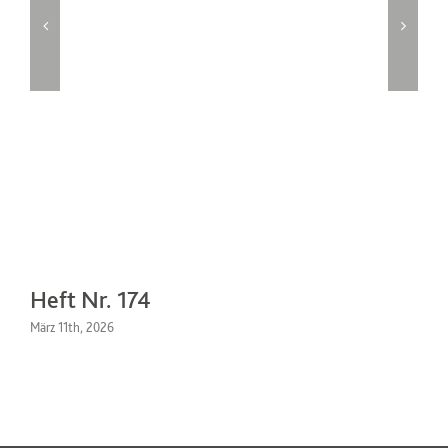
Heft Nr. 174
H
März 11th, 2026
Se